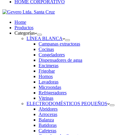
HOME CORPORATIVO
Home
Productos
Categorías
LÍNEA BLANCA
Campanas extractoras
Cocinas
Congeladores
Dispensadores de agua
Encimeras
Frigobar
Hornos
Lavadoras
Microondas
Refrigeradores
Vitrinas
ELECTRODOMÉSTICOS PEQUEÑOS
Abridores
Arroceras
Balanza
Batidoras
Cafeteras