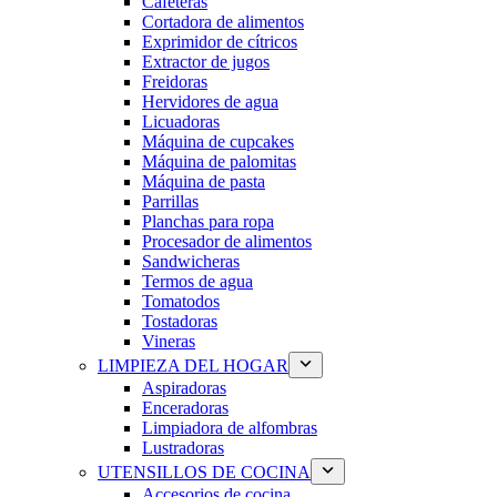
Cafeteras
Cortadora de alimentos
Exprimidor de cítricos
Extractor de jugos
Freidoras
Hervidores de agua
Licuadoras
Máquina de cupcakes
Máquina de palomitas
Máquina de pasta
Parrillas
Planchas para ropa
Procesador de alimentos
Sandwicheras
Termos de agua
Tomatodos
Tostadoras
Vineras
LIMPIEZA DEL HOGAR
Aspiradoras
Enceradoras
Limpiadora de alfombras
Lustradoras
UTENSILLOS DE COCINA
Accesorios de cocina