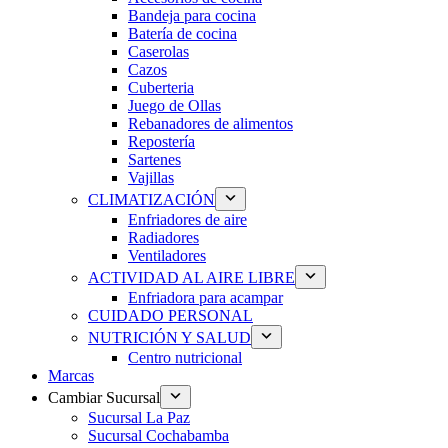
Bandeja para cocina
Batería de cocina
Caserolas
Cazos
Cuberteria
Juego de Ollas
Rebanadores de alimentos
Repostería
Sartenes
Vajillas
CLIMATIZACIÓN
Enfriadores de aire
Radiadores
Ventiladores
ACTIVIDAD AL AIRE LIBRE
Enfriadora para acampar
CUIDADO PERSONAL
NUTRICIÓN Y SALUD
Centro nutricional
Marcas
Cambiar Sucursal
Sucursal La Paz
Sucursal Cochabamba